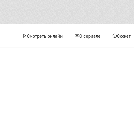
4
7
1
Смотреть онлайн
О сериале
Сюжет
1
3 сез
1
4
7
1
1