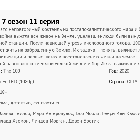
4 сез
 7 сезон 11 серия
1
– это неповторимый коктейль из постапокалиптического мира 
4
война выжгла все живое на Земле, уцелевшие люди были выну
ной станции. После нависшей угрозы кислородного голода, 1
7
ют жить на заброшенную Землю. Их задача – понять, выживет л
вилизации и первых шагах к восстановлению жизни на земле –
1
ой равновесности человеческой жизни и борьбе за выживание
:
The 100
Год:
2020
5 сез
:
FullHD (1080p)
Страна:
США
1
18+
4
ама, детектив, фантастика
7
Элайза Тейлор, Мари Авгеропулос, Боб Морли, Генри Йен Кьюс
ичард Хэрмон, Линдси Морган, Девон Бостик
1