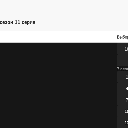
6 сез
1
сезон 11 серия
4
Выбо
7
1
7 сез
1
4
7
1
1