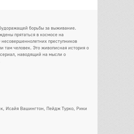
16 серия
он
 серия
2 серия
3 серия
и будоражащей борьбы за выживание.
 серия
5 серия
6 серия
ждены прятаться в космосе на
00 несовершеннолетних преступников
 серия
8 серия
9 серия
и там человек. Это живописная история о
 сериал, наводящий на мысли о
0 серия
11 серия
12 серия
.
13 серия
он
 серия
2 серия
3 серия
 серия
5 серия
6 серия
 серия
8 серия
9 серия
ик, Исайя Вашингтон, Пейдж Турко, Рики
0 серия
11 серия
12 серия
13 серия