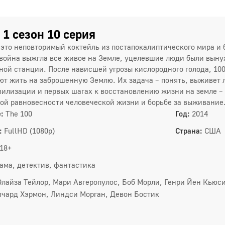
 1 сезон 10 серия
– это неповторимый коктейль из постапокалиптического мира 
война выжгла все живое на Земле, уцелевшие люди были выну
ной станции. После нависшей угрозы кислородного голода, 1
ют жить на заброшенную Землю. Их задача – понять, выживет л
вилизации и первых шагах к восстановлению жизни на земле –
ой равновесности человеческой жизни и борьбе за выживание
:
The 100
Год:
2014
:
FullHD (1080p)
Страна:
США
18+
ама, детектив, фантастика
Элайза Тейлор, Мари Авгеропулос, Боб Морли, Генри Йен Кьюс
ичард Хэрмон, Линдси Морган, Девон Бостик