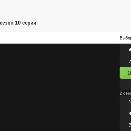
сезон 10 серия
1 сез
Выбо
1
4
7
1
2 сез
1
4
7