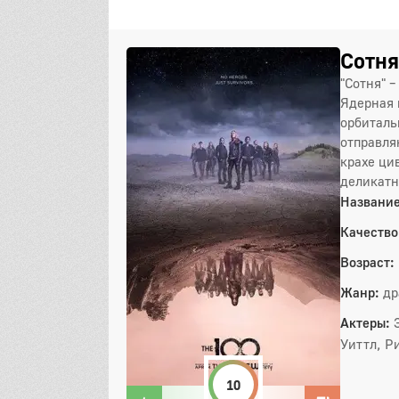
Сотня
"Сотня" 
Ядерная 
орбиталь
отправля
крахе ци
деликатн
Название
Качество
Возраст:
Жанр:
др
Актеры:
Уиттл, Р
10