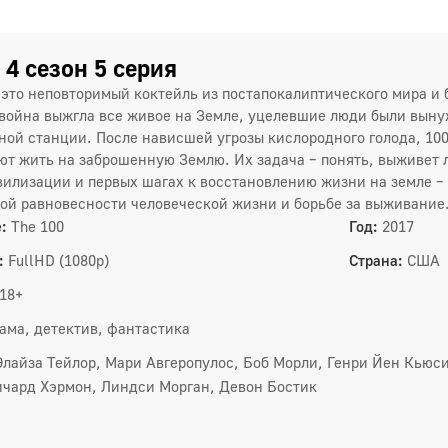
7
1
 4 сезон 5 серия
– это неповторимый коктейль из постапокалиптического мира 
2 сез
война выжгла все живое на Земле, уцелевшие люди были выну
ной станции. После нависшей угрозы кислородного голода, 1
1
ют жить на заброшенную Землю. Их задача – понять, выживет л
вилизации и первых шагах к восстановлению жизни на земле –
4
ой равновесности человеческой жизни и борьбе за выживание
7
:
The 100
Год:
2017
:
FullHD (1080p)
Страна:
США
1
18+
1
ама, детектив, фантастика
Элайза Тейлор, Мари Авгеропулос, Боб Морли, Генри Йен Кьюс
3 сез
ичард Хэрмон, Линдси Морган, Девон Бостик
1
4