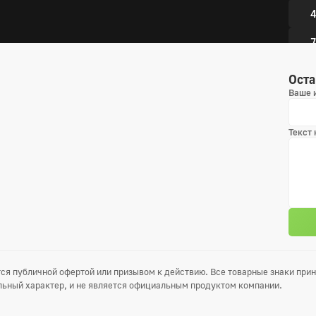
4
7
1
Оста
Ваше 
6 сез
Текст
1
4
7
1
ся публичной офертой или призывом к действию. Все товарные знаки пр
7 сез
ьный характер, и не является официальным продуктом компании.
1