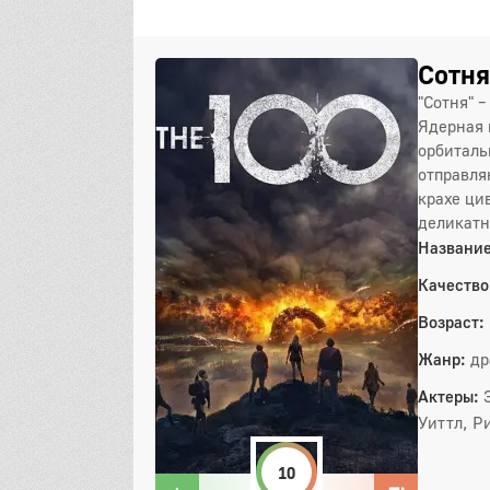
Сотня
"Сотня" 
Ядерная 
орбиталь
отправля
крахе ци
деликатн
Название
Качество
Возраст:
Жанр:
др
Актеры:
Уиттл, Р
10