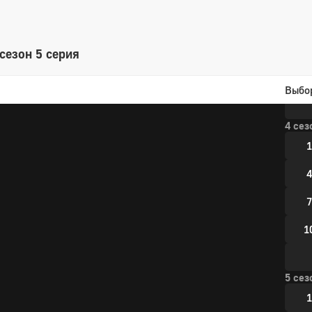
7
1
сезон 5 серия
1
Выбо
4 сез
1
4
7
1
5 сез
1