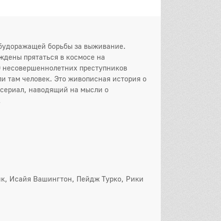
 серия
8 серия
9 серия
0 серия
11 серия
12 серия
13 серия
и будоражащей борьбы за выживание.
он
ждены прятаться в космосе на
00 несовершеннолетних преступников
 серия
2 серия
3 серия
и там человек. Это живописная история о
 сериал, наводящий на мысли о
 серия
5 серия
6 серия
.
 серия
8 серия
9 серия
0 серия
11 серия
12 серия
3 серия
14 серия
15 серия
16 серия
ик, Исайя Вашингтон, Пейдж Турко, Рики
он
 серия
2 серия
3 серия
 серия
5 серия
6 серия