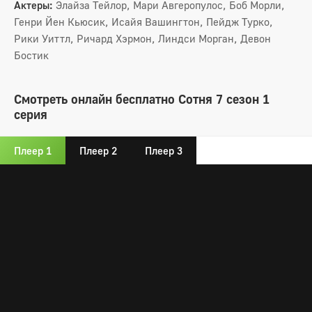
Актеры:
Элайза Тейлор, Мари Авгеропулос, Боб Морли,
Генри Йен Кьюсик, Исайя Вашингтон, Пейдж Турко,
Рики Уиттл, Ричард Хэрмон, Линдси Морган, Девон
Бостик
Смотреть онлайн бесплатно Сотня 7 сезон 1
серия
Плеер 1
Плеер 2
Плеер 3