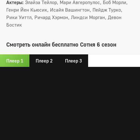
Актеры:
Элайза Тейлор, Мари Авгеропулос, Боб Морли,
Генри Йен Кьюсик, Исайя Вашингтон, Пейдж Турко,
Рики Уиттл, Ричард Хэрмон, Линдси Морган, Девон
Бостик
Смотреть онлайн бесплатно Сотня 6 сезон
Плеер 1
Плеер 2
Плеер 3