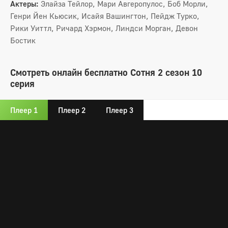
Актеры:
Элайза Тейлор, Мари Авгеропулос, Боб Морли,
Генри Йен Кьюсик, Исайя Вашингтон, Пейдж Турко,
Рики Уиттл, Ричард Хэрмон, Линдси Морган, Девон
Бостик
Смотреть онлайн бесплатно Сотня 2 сезон 10
серия
Плеер 1
Плеер 2
Плеер 3